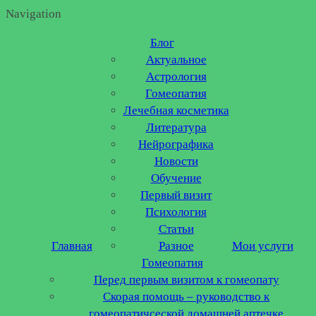
Navigation
Блог
Актуальное
Астрология
Гомеопатия
Лечебная косметика
Литература
Нейрографика
Новости
Обучение
Первый визит
Психология
Статьи
Главная
Разное
Мои услуги
Гомеопатия
Перед первым визитом к гомеопату
Скорая помощь – руководство к
гомеопатичсеской домашней аптечке