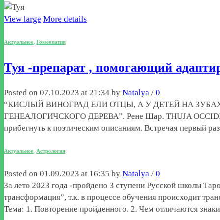
View large
More details
Актуальное
,
Гомеопатия
Туя -препарат , помогающий адапти
Posted on 07.10.2023 at 21:34 by
Natalya
/
0
“КИСЛЫЙ ВИНОГРАД ЕЛИ ОТЦЫ, А У ДЕТЕЙ НА ЗУБАХ
ГЕНЕАЛОГИЧСКОГО ДЕРЕВА”. Рене Шар. THUJA OCCIDENTALI
прибегнуть к поэтическим описаниям. Встречая первый раз 
Актуальное
,
Астрология
Posted on 01.09.2023 at 16:35 by
Natalya
/
0
За лето 2023 года -пройдено 3 ступени Русской школы Тар
трансформация”, т.к. в процессе обучения происходит тра
Тема: 1. Повторение пройденного. 2. Чем отличаются знак