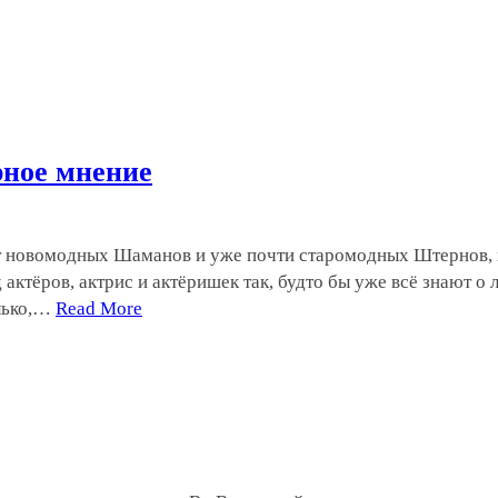
рное мнение
т новомодных Шаманов и уже почти старомодных Штернов, хо
актёров, актрис и актёришек так, будто бы уже всё знают о 
олько,…
Read More