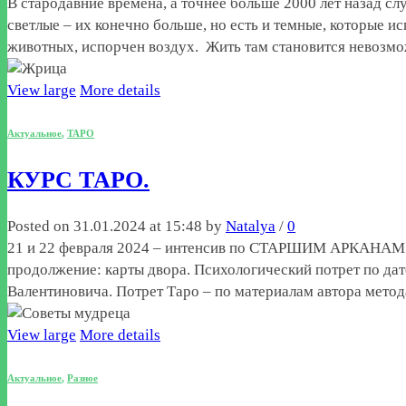
В стародавние времена, а точнее больше 2000 лет назад сл
светлые – их конечно больше, но есть и темные, которые и
животных, испорчен воздух. Жить там становится невоз
View large
More details
Актуальное
,
ТАРО
КУРС ТАРО.
Posted on 31.01.2024 at 15:48 by
Natalya
/
0
21 и 22 февраля 2024 – интенсив по СТАРШИМ АРКАНАМ ТАР
продолжение: карты двора. Психологический потрет по да
Валентиновича. Потрет Таро – по материалам автора ме
View large
More details
Актуальное
,
Разное