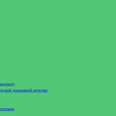
меопату
сеской домашней аптечке
онтакты