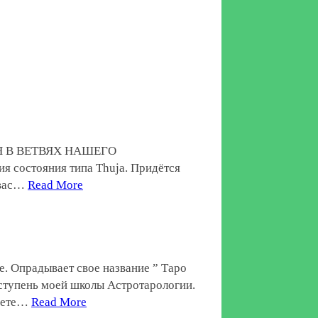
Я В ВЕТВЯХ НАШЕГО
 состояния типа Thuja. Придётся
 вас…
Read More
е. Опрадывает свое название ” Таро
 ступень моей школы Астротарологии.
свете…
Read More