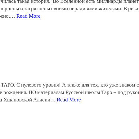
училась такая история. Во Вселенной есть миллиарды планет
спорчены и загрязнены своими нерадивыми жителями. В реках
можно,…
Read More
О. С нулевого уровня! А также для тех, кто уже знаком со
те рождения. ПО материалам Русской школы Таро – под руко
тода Хшановской Алисии…
Read More