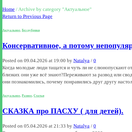
Home
/
Archive by category "Актуальное"
Return to Previous Page
Актуальное
,
Без рубрики
Консервативное, а потому непопуля
Posted on 09.04.2026 at 19:00 by
Natalya
/
0
Когда молодые люди тащатся и чуть ли не слюнопускают о
близких они уже всё знают?Переживают за развод или свод 
они познакомились, почему понравились друг другу наст
Актуальное
,
Разное
,
Статьи
СКАЗКА про ПАСХУ ( для детей).
Posted on 05.04.2026 at 21:33 by
Natalya
/
0