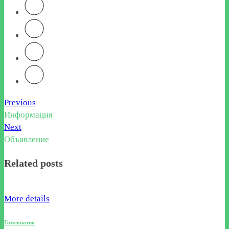
Previous
Информация
Next
Объявление
Related posts
More details
Гомеопатия