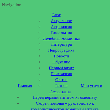
Navigation
Блог
Актуальное
Астрология
Гомеопатия
Лечебная косметика
Литература
Нейрографика
Новости
Обучение
Первый визит
Психология
Статьи
Главная
Разное
Мои услуги
Гомеопатия
Перед первым визитом к гомеопату
Скорая помощь – руководство к
гомеопатичсеской домашней аптечке