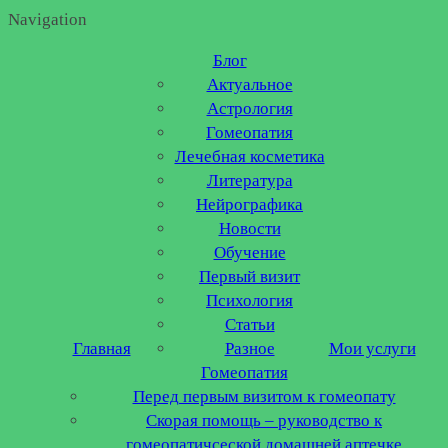
Navigation
Блог
Актуальное
Астрология
Гомеопатия
Лечебная косметика
Литература
Нейрографика
Новости
Обучение
Первый визит
Психология
Статьи
Главная
Разное
Мои услуги
Гомеопатия
Перед первым визитом к гомеопату
Скорая помощь – руководство к
гомеопатичсеской домашней аптечке