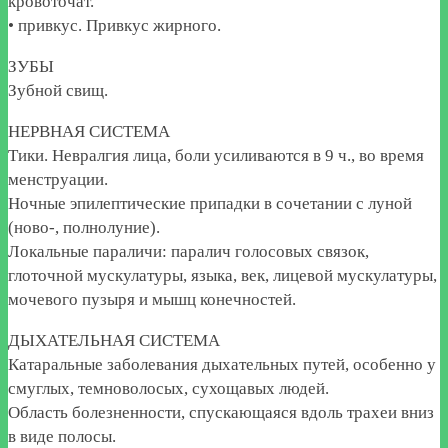
кровоточат.
• привкус. Привкус жирного.
ЗУБЫ
Зубной свищ.
НЕРВНАЯ СИСТЕМА
Тики. Невралгия лица, боли усиливаются в 9 ч., во время
менструации.
Ночные эпилептические припадки в сочетании с луной
(ново-, полнолуние).
Локальные параличи: паралич голосовых связок,
глоточной мускулатуры, языка, век, лицевой мускулатуры,
мочевого пузыря и мышц конечностей.
ДЫХАТЕЛЬНАЯ СИСТЕМА
Катаральные заболевания дыхательных путей, особенно у
смуглых, темноволосых, сухощавых людей.
Область болезненности, спускающаяся вдоль трахеи вниз
в виде полосы.