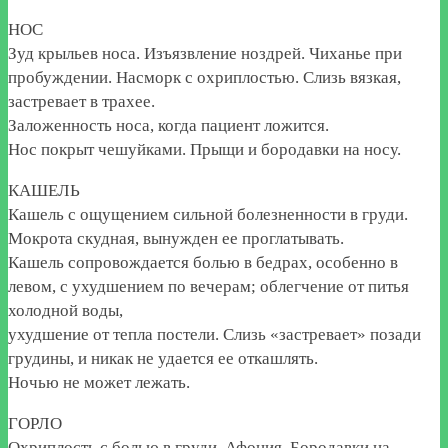
НОС
Зуд крыльев носа. Изъязвление ноздрей. Чиханье при
пробуждении. Насморк с охриплостью. Слизь вязкая,
застревает в трахее.
Заложенность носа, когда пациент ложится.
Нос покрыт чешуйками. Прыщи и бородавки на носу.
КАШЕЛЬ
Кашель с ощущением сильной болезненности в груди.
Мокрота скудная, вынужден ее проглатывать.
Кашель сопровождается болью в бедрах, особенно в
левом, с ухудшением по вечерам; облегчение от питья
холодной воды,
ухудшение от тепла постели. Слизь «застревает» позади
грудины, и никак не удается ее откашлять.
Ночью не может лежать.
ГОРЛО
Охриплость с болью в груди. Афония. Бородавки на