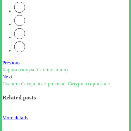
Previous
Карцинозинум (Carcinosinum)
Next
Планета Сатурн в астрологии. Сатурн в гороскопе
Related posts
More details