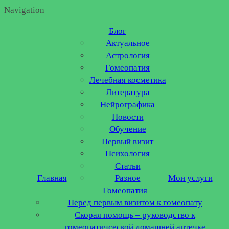
Navigation
Блог
Актуальное
Астрология
Гомеопатия
Лечебная косметика
Литература
Нейрографика
Новости
Обучение
Первый визит
Психология
Статьи
Главная
Разное
Мои услуги
Гомеопатия
Перед первым визитом к гомеопату
Скорая помощь – руководство к
гомеопатичсеской домашней аптечке