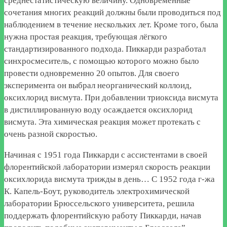
среднестатистическую величину. Одновременные
сочетания многих реакций должны были проводиться под
наблюдением в течение нескольких лет. Кроме того, была
нужна простая реакция, требующая лёгкого
стандартизированного подхода. Пиккарди разработал
синхросмеситель, с помощью которого можно было
провести одновременно 20 опытов. Для своего
эксперимента он выбрал неорганический коллоид,
оксихлорид висмута. При добавлении триоксида висмута
в дистиллированную воду осаждается оксихлорид
висмута. Эта химическая реакция может протекать с
очень разной скоростью.
Начиная с 1951 года Пиккарди с ассистентами в своей
флорентийской лаборатории измерял скорость реакции
оксихлорида висмута трижды в день… С 1952 года г-жа
К. Капель-Боут, руководитель электрохимической
лаборатории Брюссельского университета, решила
поддержать флорентийскую работу Пиккарди, начав