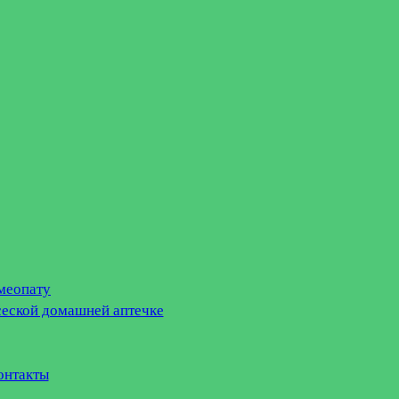
меопату
сеской домашней аптечке
онтакты