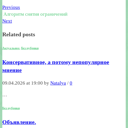
Previous
Алгоритм снятия ограничений
Next
Related posts
Актуальное
,
Без рубрики
Консервативное, а потому непопулярное
мнение
09.04.2026 at 19:00 by
Natalya
/
0
…
Без рубрики
Объявление.