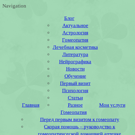
Navigation
Блог
Актуальное
Астрология
Гомеопатия
Лечебная косметика
Литература
Нейрографика
Новости
Обучение
Первый визит
Психология
Статьи
Главная
Разное
Мои услуги
Гомеопатия
Перед первым визитом к гомеопату
Скорая помощь – руководство к
гомеопатичсеской домашней аптечке