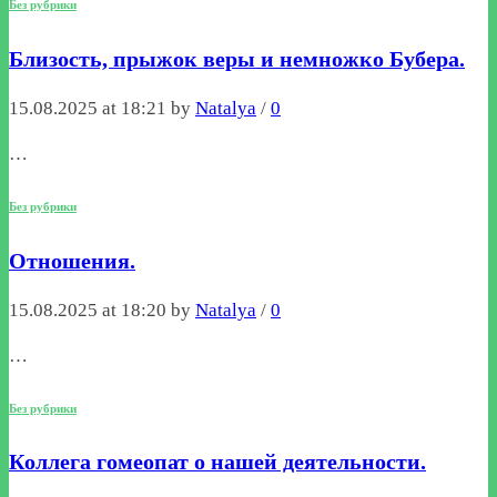
Без рубрики
Близость, прыжок веры и немножко Бубера.
15.08.2025 at 18:21 by
Natalya
/
0
…
Без рубрики
Отношения.
15.08.2025 at 18:20 by
Natalya
/
0
…
Без рубрики
Коллега гомеопат о нашей деятельности.