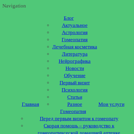
Navigation
Блог
Актуальное
Астрология
Гомеопатия
Лечебная косметика
Литература
Нейрографика
Новости
Обучение
Первый визит
Психология
Статьи
Главная
Разное
Мои услуги
Гомеопатия
Перед первым визитом к гомеопату
Скорая помощь – руководство к
гомеопатичсеской домашней аптечке